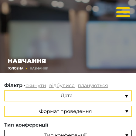
НАВЧАННЯ
ГОЛОВНА
НАВЧАННЯ
Фільтр ·
скинути
відбулися
плануються
Дата
Тип конференції