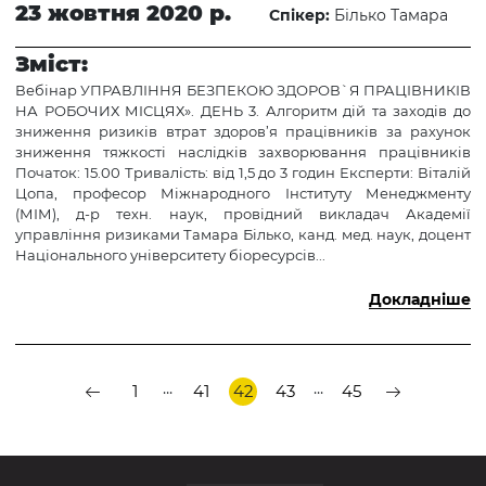
23 жовтня 2020 р.
Спікер:
Білько Тамара
Зміст:
Вебінар УПРАВЛІННЯ БЕЗПЕКОЮ ЗДОРОВ`Я ПРАЦІВНИКІВ
НА РОБОЧИХ МІСЦЯХ». ДЕНЬ 3. Алгоритм дій та заходів до
зниження ризиків втрат здоров’я працівників за рахунок
зниження тяжкості наслідків захворювання працівників
Початок: 15.00 Тривалість: від 1,5 до 3 годин Експерти: Віталій
Цопа, професор Міжнародного Інституту Менеджменту
(МІМ), д-р техн. наук, провідний викладач Академії
управління ризиками Тамара Білько, канд. мед. наук, доцент
Національного університету біоресурсів...
Докладніше
...
...
1
41
42
43
45