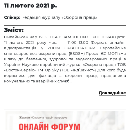
11 лютого 2021 р.
Спікер:
Редакція журналу «Охорона праці»
Зміст:
Онлайн-семінар. БЕЗПЕКА В ЗАМКНЕНИХ ПРОСТОРАХ Дата:
11 лютого 2021 року Час: 11.00–13.00 Формат: онлайн-
відеотрансляція у ZOOM ОРГАНІЗАТОРИ Європейське
співтовариство з охорони праці (ESOSH) Проєкт ЄС-МОП «На
шляху до безпечної, здорової та задекларованої праці в
Україні» Науково-виробничий журнал «Охорона праці» ТОВ
«Восток-Сервіс» ТМ Up Sky (ТОВ «Інд’Захист») Для кого буде
корисним: для фахівців з охорони праці, працівників
комунальних та аварійних служб...
Докладніше