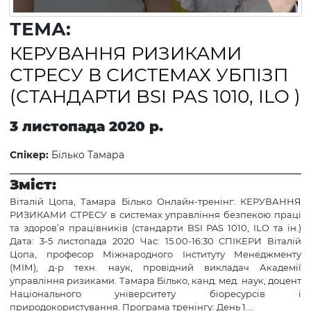
ТЕМА:
КЕРУВАННЯ РИЗИКАМИ
СТРЕСУ В СИСТЕМАХ УБПІЗП
(СТАНДАРТИ BSI PAS 1010, ILO )
3 листопада 2020 р.
Спікер:
Білько Тамара
Зміст:
Віталій Цопа, Тамара Білько Онлайн-тренінг: КЕРУВАННЯ
РИЗИКАМИ СТРЕСУ в системах управління безпекою праці
та здоров’я працівників (стандарти BSI PAS 1010, ILO та ін.)
Дата: 3-5 листопада 2020 Час: 15.00-16:30 СПІКЕРИ Віталій
Цопа, професор Міжнародного Інституту Менеджменту
(МІМ), д-р техн. наук, провідний викладач Академії
управління ризиками. Тамара Білько, канд. мед. наук, доцент
Національного університету біоресурсів і
природокористування. Програма тренінгу: День 1....