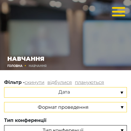
НАВЧАННЯ
ГОЛОВНА
НАВЧАННЯ
Фільтр ·
скинути
відбулися
плануються
Дата
Тип конференції