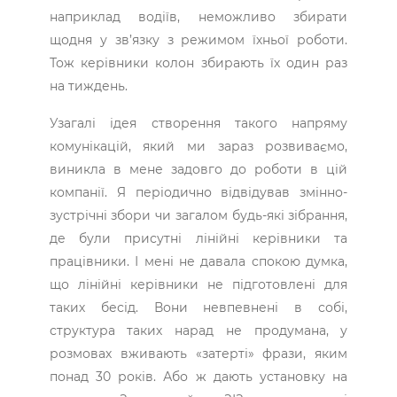
наприклад водіїв, неможливо збирати
щодня у зв’язку з режимом їхньої роботи.
Тож керівники колон збирають їх один раз
на тиждень.
Узагалі ідея створення такого напряму
комунікацій, який ми зараз розвиваємо,
виникла в мене задовго до роботи в цій
компанії. Я періодично відвідував змінно-
зустрічні збори чи загалом будь-які зібрання,
де були присутні лінійні керівники та
працівники. І мені не давала спокою думка,
що лінійні керівники не підготовлені для
таких бесід. Вони невпевнені в собі,
структура таких нарад не продумана, у
розмовах вживають «затерті» фрази, яким
понад 30 років. Або ж дають установку на