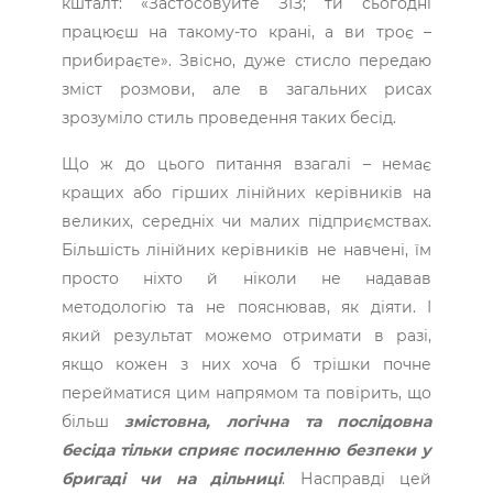
кшталт: «Застосовуйте ЗІЗ; ти сьогодні
працюєш на такому-то крані, а ви троє –
прибираєте». Звісно, дуже стисло передаю
зміст розмови, але в загальних рисах
зрозуміло стиль проведення таких бесід.
Що ж до цього питання взагалі – немає
кращих або гірших лінійних керівників на
великих, середніх чи малих підприємствах.
Більшість лінійних керівників не навчені, їм
просто ніхто й ніколи не надавав
методологію та не пояснював, як діяти. І
який результат можемо отримати в разі,
якщо кожен з них хоча б трішки почне
перейматися цим напрямом та повірить, що
більш
змістовна, логічна та послідовна
бесіда тільки сприяє посиленню безпеки у
бригаді чи на дільниці
. Насправді цей