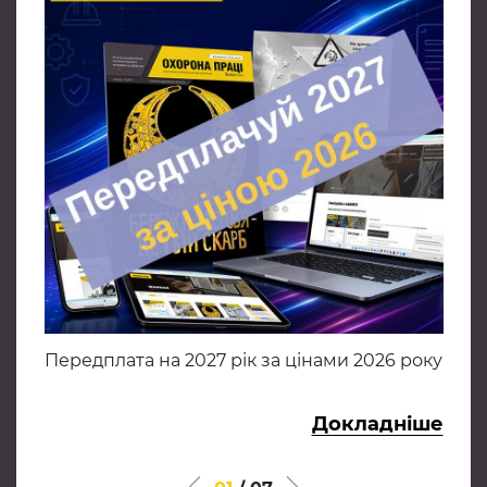
ної
Передплата на 2027 рік за цінами 2026 року
Ві
реа
іше
Докладніше