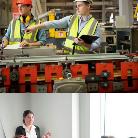
Поведінковий аудит: як змінити не
документи, а поведінку людей
Чому працівники порушують правила, навіть коли
добре знають їх? Чому на підприємстві є інструкції,
навчання, перевірки й сучасні засоби захисту, але т...
Докладніше
©