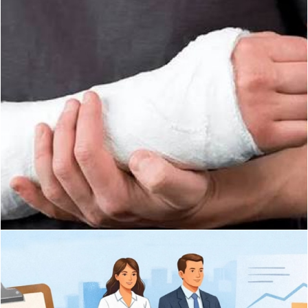
Німецька модель соціального страхування
від нещасних випадків
Порівняння української та німецької моделей
соціального страхування від нещасних випадків на
виробництві свідчить про значну перевагу німецької
систем...
Докладніше
©