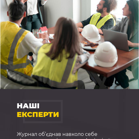
Хотіли як краще…
Про нову професію «Менеджер (управитель) з
психосоціальної підтримки персоналу, безпеки та
гігієни праці». Це ефективний помічник чи форма...
Докладніше
НАШІ
ЕКСПЕРТИ
Журнал об’єднав навколо себе