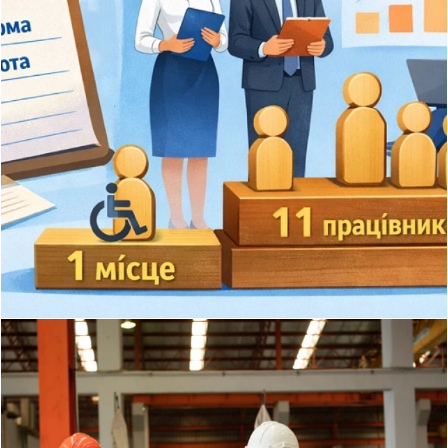
Норматив для осіб з інвалідністю та
перевірки Держпраці
Як роботодавцю правильно підійти до розрахунку
середньооблікової кількості штатних працівників?
Які штатні одиниці можна не включати до
розрахунку? Як...
Докладніше
©