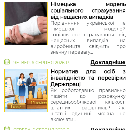
Німецька модель
соціального страхування
від нещасних випадків
Порівняння української та
німецької моделей
соціального страхування від
нещасних випадків на
виробництві свідчить про
значну перевагу...
Докладніше
ЧЕТВЕР, 6 СЕРПНЯ 2026 Р.
Норматив для осіб з
інвалідністю та перевірки
Держпраці
Як роботодавцю правильно
підійти до розрахунку
середньооблікової кількості
штатних працівників? Які
штатні одиниці можна не
включати...
Докладніше
СЕРЕДА, 5 СЕРПНЯ 2026 Р.