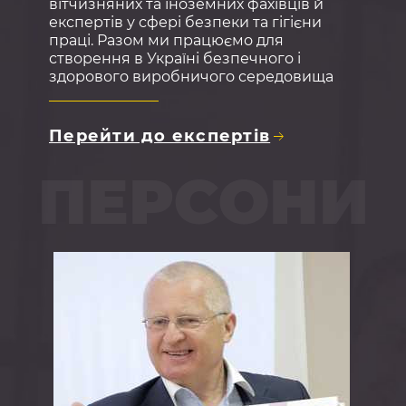
вітчизняних та іноземних фахівців й
експертів у сфері безпеки та гігієни
праці. Разом ми працюємо для
створення в Україні безпечного і
здорового виробничого середовища
Перейти до експертів
ПЕРСОНИ
»
Викл
Occu
нні,
та
вному
і