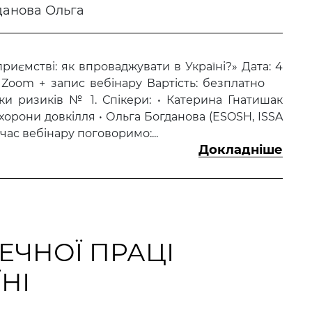
данова Ольга
приємстві: як впроваджувати в Україні?» Дата: 4
т: Zoom + запис вебінару Вартість: безплатно
ки ризиків № 1. Спікери: • Катерина Гнатишак
охорони довкілля • Ольга Богданова (ESOSH, ISSA
час вебінару поговоримо:...
Докладніше
ЕЧНОЇ ПРАЦІ
НІ