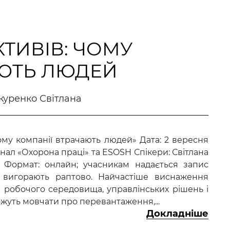
ТИВІВ: ЧОМУ
АЮТЬ ЛЮДЕЙ
куренко Світлана
ому компанії втрачають людей» Дата: 2 вересня
рнал «Охорона праці» та ESOSH Спікери: Світлана
 Формат: онлайн; учасникам надається запис
вигорають раптово. Найчастіше виснаження
м робочого середовища, управлінських рішень і
жуть мовчати про перевантаження,...
Докладніше