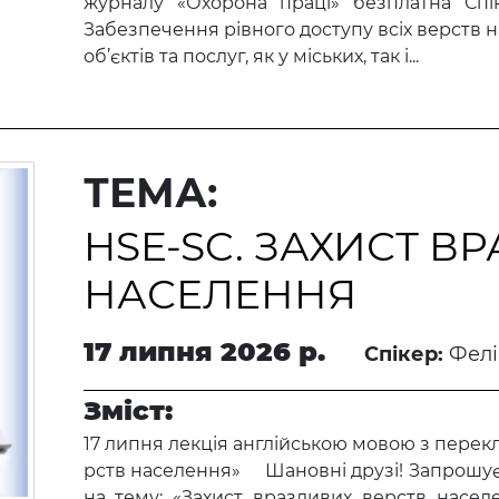
журналу «Охорона праці» безплатна С
Забезпечення рівного доступу всіх верств н
об’єктів та послуг, як у міських, так і...
ТЕМА:
HSE-SC. ЗАХИСТ В
НАСЕЛЕННЯ
17 липня 2026 р.
Спікер:
Фелі
Зміст:
17 липня лекція англійською мовою з перекл
рств населення» Шановні друзі! Запрошує
на тему: «Захист вразливих ве​рств насел