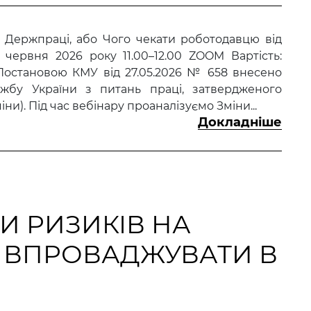
 Держпраці, або Чого чекати роботодавцю від
червня 2026 року 11.00–12.00 ZOOM Вартість:
становою КМУ від 27.05.2026 № 658 внесено
бу України з питань праці, затвердженого
іни). Під час вебінару проаналізуємо Зміни...
Докладніше
И РИЗИКІВ НА
К ВПРОВАДЖУВАТИ В