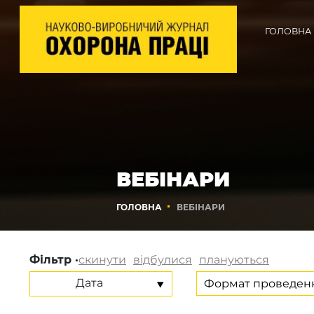
ГОЛОВНА
ВЕБІНАРИ
ГОЛОВНА
ВЕБІНАРИ
Фільтр ·
скинути
відбулися
плануються
Дата