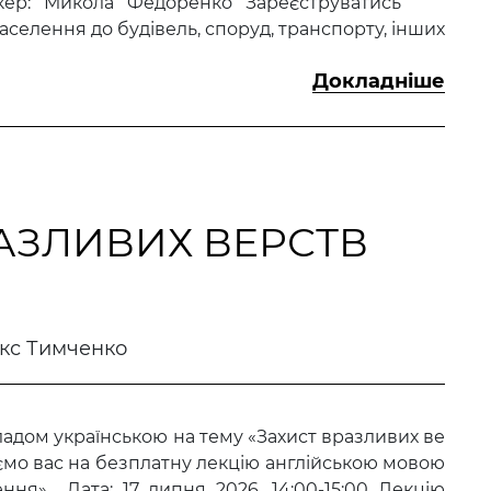
пікер: Микола Федоренко Зареєструватись
аселення до будівель, споруд, транспорту, інших
Докладніше
РАЗЛИВИХ ВЕРСТВ
кс Тимченко
адом українською на тему «Захист вразливих ве​
мо вас на безплатну лекцію англійською мовою
ення» Дата: 17 липня 2026, 14:00-15:00 Лекцію