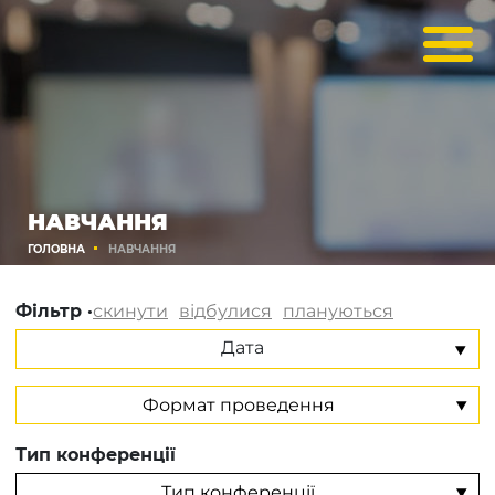
НАВЧАННЯ
ГОЛОВНА
НАВЧАННЯ
Фільтр ·
скинути
відбулися
плануються
Дата
Тип конференції