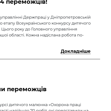
14 переможців!
о управлінні Держпраці у Дніпропетровській
о етапу Всеукраїнського конкурсу дитячого
. Цього року до Головного управління
ашої області. Кожна надіслана робота по-
Докладніше
ли переможців
курсі дитячого малюнка «Охорона праці
асті надійшло 70 робіт, які представили на