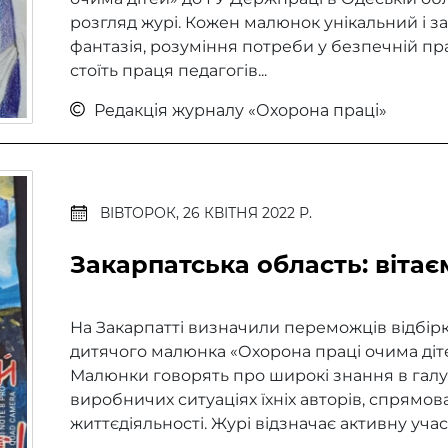
розгляд журі. Кожен малюнок унікальний і за
фантазія, розуміння потреби у безпечній пр
стоїть праця педагогів...
Редакція журналу «Охорона праці»
ВІВТОРОК, 26 КВІТНЯ 2022 Р.
Закарпатська область: вітає
На Закарпатті визначили переможців відбірк
дитячого малюнка «Охорона праці очима дітей
Малюнки говорять про широкі знання в галузі
виробничих ситуаціях їхніх авторів, спрямо
життєдіяльності. Журі відзначає активну учас