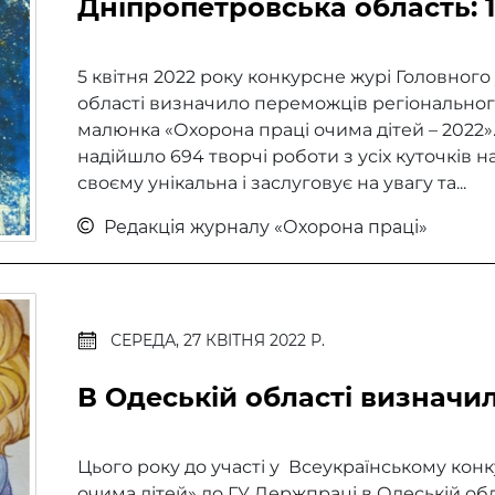
Дніпропетровська область: 
5 квітня 2022 року конкурсне журі Головног
області визначило переможців регіональног
малюнка «Охорона праці очима дітей – 2022»
надійшло 694 творчі роботи з усіх куточків н
своєму унікальна і заслуговує на увагу та...
Редакція журналу «Охорона праці»
СЕРЕДА, 27 КВІТНЯ 2022 Р.
В Одеській області визначи
Цього року до участі у Всеукраїнському кон
очима дітей» до ГУ Держпраці в Одеській обл