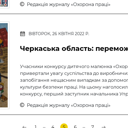
Редакція журналу «Охорона праці»
ВІВТОРОК, 26 КВІТНЯ 2022 Р.
Черкаська область: перемож
Учасники конкурсу дитячого малюнка «Охоро
привертали увагу суспільства до виробничих 
запобігання нещасним випадкам за допомог
культури безпеки праці. На цьому наголосил
конкурсу, перший заступник начальника Упра
Редакція журналу «Охорона праці»
...
...
1
4
5
6
7