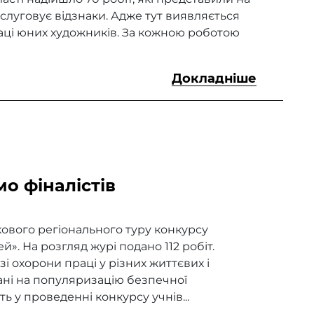
слуговує відзнаки. Адже тут виявляється
аці юних художників. За кожною роботою
Докладніше
мо фіналістів
ового регіонального туру конкурсу
». На розгляд журі подано 112 робіт.
 охорони праці у різних життєвих і
вані на популяризацію безпечної
ть у проведенні конкурсу учнів...