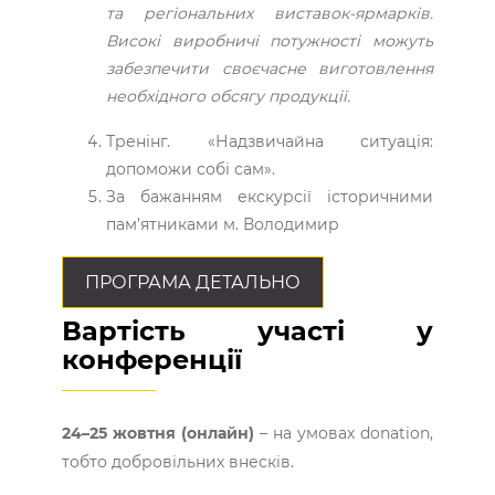
та регіональних виставок-ярмарків.
Високі виробничі потужності можуть
забезпечити своєчасне виготовлення
необхідного обсягу продукції.
Тренінг. «Надзвичайна ситуація:
допоможи собі сам».
За бажанням екскурсії історичними
пам’ятниками м. Володимир
ПРОГРАМА ДЕТАЛЬНО
Вартість участі у
конференції
24–25 жовтня (онлайн)
– на умовах donation,
тобто добровільних внесків.