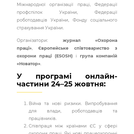
Міжнародної організації праці, Федерації
профспілок України, Федерації
роботодавців України, Фонду соціального
страхування України.
Організатори:
журнал «Охорона
праці»
,
Європейське співтовариство з
охорони праці (ESOSH)
і
група компаній
«Новатор»
.
У програмі онлайн-
частини 24–25 жовтня:
Війна та нові ризики. Випробування
для влади, роботодавців та
працівників.
Співпраця між країнами ЄС у сфері
охорони праці. Які нові працеохоронні