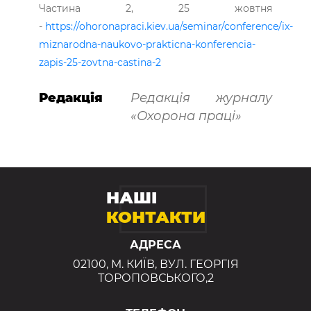
Частина 2, 25 жовтня
-
https://ohoronapraci.kiev.ua/seminar/conference/ix-
miznarodna-naukovo-prakticna-konferencia-
zapis-25-zovtna-castina-2
Редакція
Редакція журналу
«Охорона праці»
НАШІ
КОНТАКТИ
АДРЕСА
02100, М. КИЇВ, ВУЛ. ГЕОРГІЯ
ТОРОПОВСЬКОГО,2