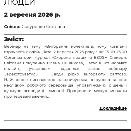
ЛЮДЕЙ
2 вересня 2026 р.
Спікер:
Сокуренко Світлана
Зміст:
Вебінар на тему: «Вигорання колективів: чому компанії
втрачають людей» Дата: 2 вересня 2026 року Час: 15:00–16:00
Організатори: журнал «Охорона праці» та ESOSH Спікери:
Світлана Сокуренко, Олена Пищикова, Наталія Кот Формат:
онлайн; учасникам надається запис вебінару
Зареєструватись Люди рідко вигорають раптово.
Найчастіше виснаження накопичується поступово та стає
наслідком робочого середовища, управлінських рішень і
культури всередині компанії. Працівники можуть мовчати
про перевантаження,...
Докладніше