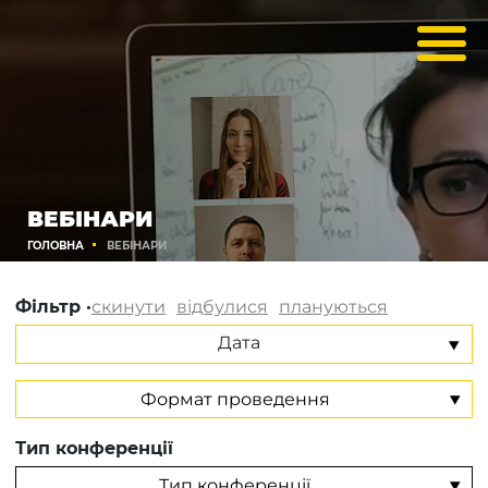
ВЕБІНАРИ
ГОЛОВНА
ВЕБІНАРИ
Фільтр ·
скинути
відбулися
плануються
Дата
Тип конференції