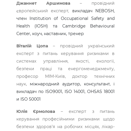
Джаннет Аршимова
– провідний
європейський експерт,
викладач NEBOSH,
член Institution of Occupational Safety and
Health (IOSH) та Cambridge Behavioural
Center, коуч, наставник, тренер
Віталій Цопа
– провідний український
експерт з питань керування ризиками в
системах управління, якості, екології,
безпеки праці та енергоменеджменту,
професор МІМ-Київ, доктор технічних
наук,
міжнародний аудитор, консультант, і
викладач по ISO9001, ISO 14001, OHSAS 18001
и ISO 50001
Юлія Єрмолова
– експерт з питань
керування професійними ризиками щодо
безпеки здоров’я на робочих місцях, лікар-