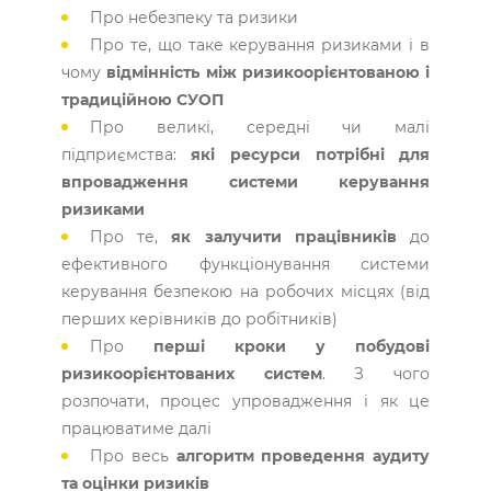
Про небезпеку та ризики
Про те, що таке керування ризиками і в
чому
відмінність між ризикоорієнтованою і
традиційною СУОП
Про великі, середні чи малі
підприємства:
які ресурси потрібні для
впровадження системи керування
ризиками
Про те,
як залучити працівників
до
ефективного функціонування системи
керування безпекою на робочих місцях (від
перших керівників до робітників)
Про
перші кроки у побудові
ризикоорієнтованих систем
. З чого
розпочати, процес упровадження і як це
працюватиме далі
Про весь
алгоритм проведення аудиту
та оцінки ризиків