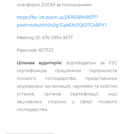
платформі ZOOM за покликанням:
https://fsc-int.zoom.us/j/67659949577?
pwd=ntokuhVt0n2gJGpkEfsIJQE0TGkRPY.1
Meeting ID: 676 5994 9577
Passcode: 857333
Цільова аудиторія:
відповідальні за FSC
сертифікацію працівники підприємств
лісового господарства, представники
неурядових організацій, наукових та освітніх
установ, органів сертифікації, інші
зацікавлені сторони у сфері лісового
господарства.