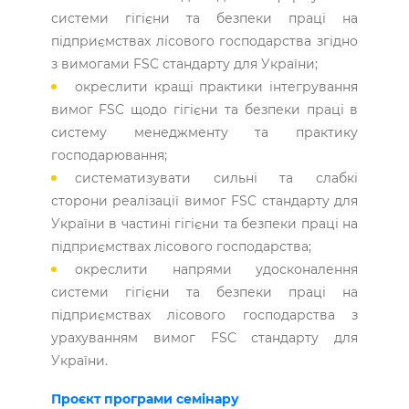
системи гігієни та безпеки праці на
підприємствах лісового господарства згідно
з вимогами FSC стандарту для України;
окреслити кращі практики інтегрування
вимог FSC щодо гігієни та безпеки праці в
систему менеджменту та практику
господарювання;
систематизувати сильні та слабкі
сторони реалізації вимог FSC стандарту для
України в частині гігієни та безпеки праці на
підприємствах лісового господарства;
окреслити напрями удосконалення
системи гігієни та безпеки праці на
підприємствах лісового господарства з
урахуванням вимог FSC стандарту для
України.
Проєкт програми семінару