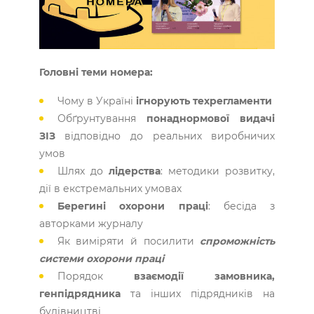
Головні теми номера:
Чому в Україні
ігнорують техрегламенти
Обґрунтування
понаднормової видачі
ЗІЗ
відповідно до реальних виробничих
умов
Шлях до
лідерства
: методики розвитку,
дії в екстремальних умовах
Берегині охорони праці
: бесіда з
авторками журналу
Як виміряти й посилити
спроможність
системи охорони праці
Порядок
взаємодії замовника,
генпідрядника
та інших підрядників на
будівництві