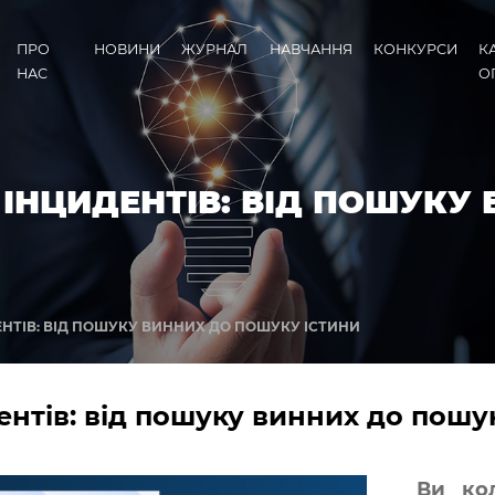
ПРО
НОВИНИ
ЖУРНАЛ
НАВЧАННЯ
КОНКУРСИ
К
НАС
О
ІНЦИДЕНТІВ: ВІД ПОШУКУ
НТІВ: ВІД ПОШУКУ ВИННИХ ДО ПОШУКУ ІСТИНИ
нтів: від пошуку винних до пошу
Ви ко