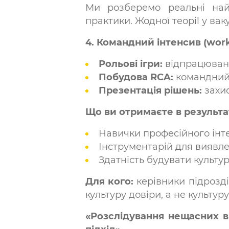
Ми розберемо реальні найс
практики. Жодної теорії у ва
4. Командний інтенсив (work
Рольові ігри:
відпрацюванн
Побудова RCA:
командний 
Презентація рішень:
захи
Що ви отримаєте в результа
Навички професійного інтер
Інструментарій для виявле
Здатність будувати культу
Для кого:
керівники підрозділ
культуру довіри, а не культуру
«Розслідування нещасних в