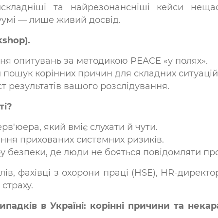
кладніші та найрезонансніші кейси нещас
куумі — лише живий досвід.
shop).
я опитувань за методикою PEACE «у полях».
пошук корінних причин для складних ситуацій
ст результатів вашого розслідування.
ті?
в'юера, який вміє слухати й чути.
ння прихованих системних ризиків.
ру безпеки, де люди не бояться повідомляти пр
ів, фахівці з охорони праці (HSE), HR-директор
 страху.
ипадків в Україні: корінні причини та нек