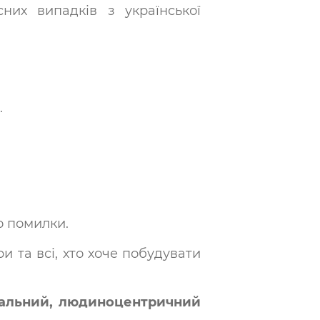
них випадків з української
.
о помилки.
и та всі, хто хоче побудувати
аральний, людиноцентричний