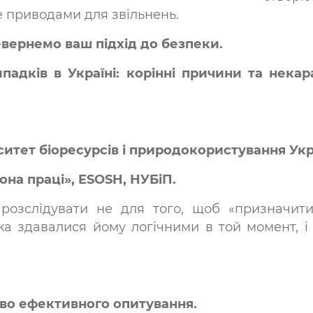
е приводами для звільнень.
вернемо ваш підхід до безпеки.
падків в Україні: корінні причини та нек
итет біоресурсів і природокористування Укра
она праці», ESOSH, НУБіП.
озслідувати не для того, щоб «призначити
ка здавалися йому логічними в той момент, і
тво ефективного опитування.