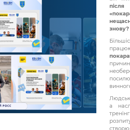
після
«пока
нещас
знову?
Більшіс
працю
покара
причи
необе
посилю
винног
Людськ
а нас
тренін
розпи
створ