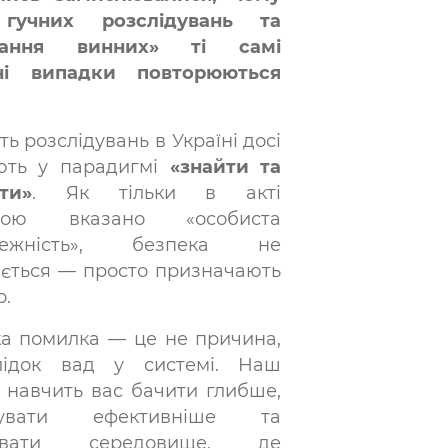
 гучних розслідувань та
рання винних» ті самі
ні випадки повторюються
ть розслідувань в Україні досі
ють у парадигмі
«знайти та
ти»
. Як тільки в акті
ною вказано «особиста
режність», безпека не
ється — просто призначають
о.
а помилка — це не причина,
лідок вад у системі. Наш
г навчить вас бачити глибше,
тувати ефективніше та
ювати середовище, де