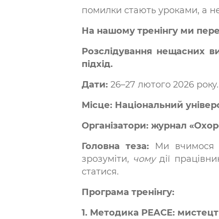
помилки стають уроками, а н
На нашому тренінгу ми пере
Розслідування нещасних ви
підхід.
Дати:
26–27 лютого 2026 року.
Місце: Національний універс
Організатори: журнал «Охор
Головна теза:
Ми вчимося р
зрозуміти,
чому
дії працівни
статися.
Програма тренінгу:
1. Методика PEACE: мистец