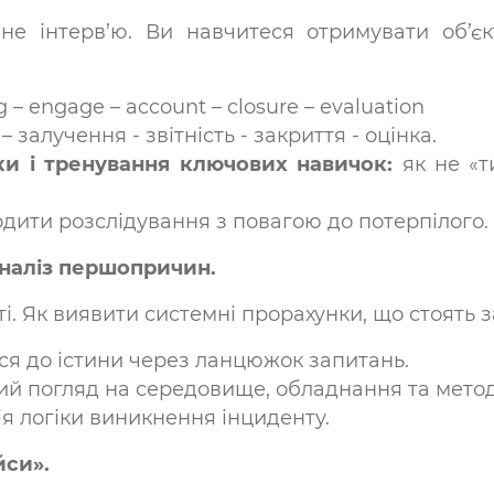
не інтерв’ю. Ви навчитеся отримувати об’є
 – engage – account – closure – evaluation
 - звітність - закриття - оцінка.
ки
і тренування ключових навичок
:
як не «т
дити розслідування з повагою до потерпілого.
: аналіз першопричин.
ті. Як виявити системні прорахунки, що стоять
я до істини через ланцюжок запитань.
й погляд на середовище, обладнання та метод
ія логіки виникнення інциденту.
йси».