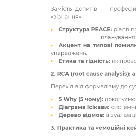
Замість допитів — професій
«зізнання».
Структура PEACE:
planning
планування – залучення
Акцент на т
ипові помил
упереджень.
Етика та гідність:
як прово
2. RCA (root cause analysis)
Перехід від формалізму до су
5 Why (5 чому):
докопуємос
Діаграма Ісікави:
системни
Дерево відмов:
візуалізац
3. Практика та «емоційні ке