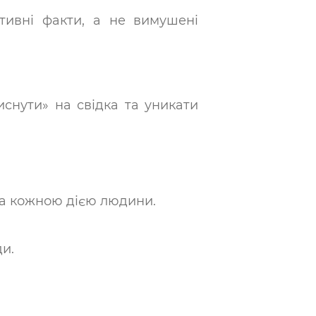
ктивні факти, а не вимушені
иснути» на свідка та уникати
 за кожною дією людини.
и.