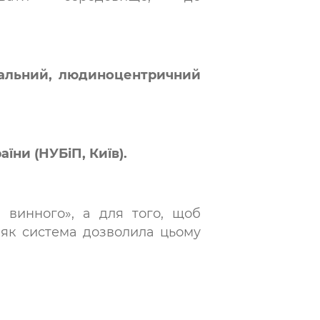
аральний, людиноцентричний
їни (НУБіП, Київ).
 винного», а для того, щоб
 як система дозволила цьому