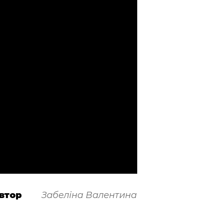
втор
Забеліна Валентина