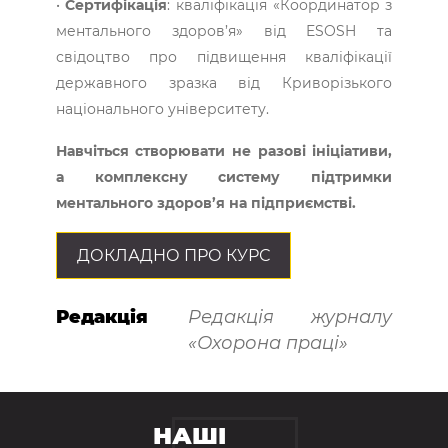
•
Сертифікація
: кваліфікація «Координатор з
ментального здоров’я» від ESOSH та
свідоцтво про підвищення кваліфікації
державного зразка від Криворізького
національного університету.
Навчіться створювати не разові ініціативи,
а комплексну систему підтримки
ментального здоров’я на підприємстві.
ДОКЛАДНО ПРО КУРС
Редакція
Редакція журналу
«Охорона праці»
НАШІ