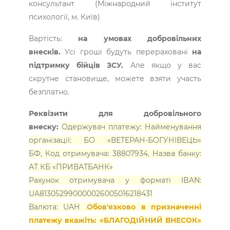
консультант (Міжнародний інститут
психології, м. Київ)
Вартість:
на умовах добровільних
внесків.
Усі гроші будуть перераховані
на
підтримку бійців ЗСУ.
Але якщо у вас
скрутне становище, можете взяти участь
безплатно.
Реквізити для добровільного
внеску:
Одержувач платежу:
Найменування
організації: БО «ВЕТЕРАН-БОГУНІВЕЦЬ»
БФ,
Код отримувача: 38807934,
Назва банку:
АТ КБ «ПРИВАТБАНК»
Рахунок отримувача у форматі IBAN:
UA813052990000026005016218431
Валюта: UAH
.
Обов'язково в призначенні
платежу вкажіть: «БЛАГОДІЙНИЙ ВНЕСОК»