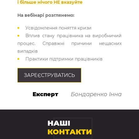
і більше нічого НЕ вказуйте
На вебінарі розглянемо:
Усвідомлення поняття кризи
Вплив стану працівника на виробничий
процес. Справжні причини нещасних
випадків
Практики підтримки працівників
ЗАРЕЄСТРУВАТИСЬ
Експерт
Бондаренко Інна
НАШІ
КОНТАКТИ