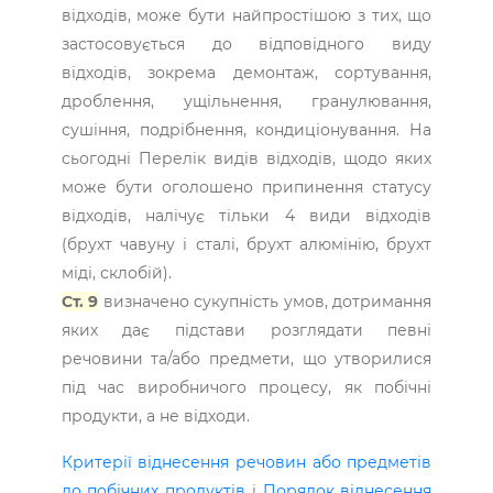
відходів, може бути найпростішою з тих, що
застосовується до відповідного виду
відходів, зокрема демонтаж, сортування,
дроб­лення, ущільнення, гранулювання,
сушіння, подрібнення, кондиціонування. На
сьогодні Перелік видів відходів, щодо яких
може бути оголошено припинення статусу
відходів, налічує тільки 4 види відходів
(брухт чавуну і сталі, брухт алюмінію, брухт
міді, склобій).
Ст. 9
визначено сукупність умов, дотримання
яких дає підстави розглядати певні
речовини та/або предмети, що утворилися
під час виробничого процесу, як побічні
продукти, а не відходи.
Критерії віднесення речовин або предметів
до побічних продуктів
і
Порядок віднесення