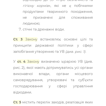
гігієну кормів
», які не є побічними
продуктами тваринного походження,
не призначені для споживання
людиною;
стічні та дренажні води.
Ст. 3
Закону
встановлює основні цілі та
принципи державної політики у сфері
запобігання утворенню та УВ
(див. рис. 1).
У
ст. 4
Закону
визначено ієрархію УВ (див.
рис. 2), якої мають дотримуватись усі органи
виконавчої влади, органи місцевого
самоврядування, утворювачі та суб’єкти
господарювання у сфері управління
відходами.
Ст. 5
містить перелік заходів, реалізація яких