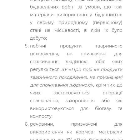
будівельних робіт, за умови, що такі
матеріали використано у будівництві
у своєму природному (первісному)
стані на місцевості, в якій їх було
добуто;
побічні продукти тваринного
походження, не призначені для
споживання людиною, обіг яких
регулюється
ЗУ
«
Про побічні продукти
тваринного походження, не призначені
для споживання людиною
», крім тих, до
яких застосовуються операції
спалювання, захоронення або які
використовуються для біогазу та
компосту;
речовини, призначені для
використання як кормові матеріали
відповідно до
ЗУ
«
Про безпечність та