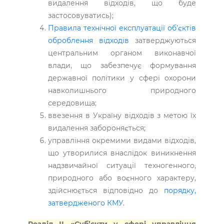
видалення відходів, що буде
застосовуватись);
Правила технічної експлуатації об’єктів
оброб­лення відходів
затверджуються
центральним органом виконавчої
влади, що забезпечує формування
державної політики у сфері охорони
навколишнього природного
середовища;
ввезення в Україну відходів з метою їх
видалення забороняється;
управління окремими видами відходів,
що утворилися внаслідок виникнення
надзвичайної ситуації техногенного,
природного або воєнного характеру,
здійснюється відповідно до
порядку,
затвердженого КМУ
.
Розділ ІІ «Суб’єкти у сфері управління