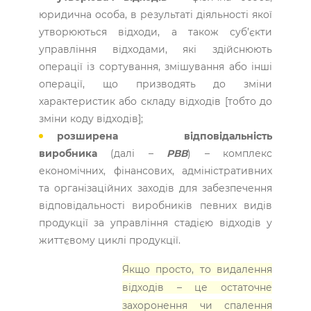
юридична особа, в результаті діяльності якої
утворюються відходи, а також суб’єкти
управління відходами, які здійснюють
операції із сортування, змішування або інші
операції, що призводять до зміни
характеристик або складу відходів [тобто до
зміни коду відходів];
розширена відповідальність
виробника
(далі –
РВВ
) – комплекс
економічних, фінансових, адміністративних
та організаційних заходів для забезпечення
відповідальності виробників певних видів
продукції за управління стадією відходів у
життєвому циклі продукції.
Якщо просто, то видалення
відходів – це остаточне
захоронення чи спалення