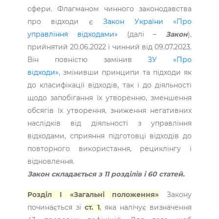
сфери. Флагманом чинного законодавства
про відходи є
Закон України «Про
управління відходами»
(далі –
Закон
),
прийнятий 20.06.2022 і чинний від 09.07.2023.
Він повністю замінив
ЗУ «Про
відходи»,
змінивши принципи та підходи як
до класифікації відходів, так і до діяльності
щодо запобігання їх утворенню, зменшення
обсягів їх утворення, зниження негативних
наслідків від діяльності з управління
відходами, сприяння підготовці відходів до
повторного використання, рециклінгу і
відновлення.
Закон складається з 11 розділів і 60 статей.
Розділ І «Загальні положення»
Закону
починається зі
ст. 1
,
яка налічує визначення