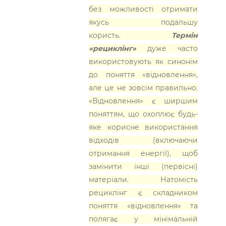
без можливості отримати
якусь подальшу
користь.
Термін
«рециклінг»
дуже часто
використовують як синонім
до поняття «відновлення»,
але це не зовсім правильно.
«Відновлення» є ширшим
поняттям, що охоплює будь-
яке корисне використання
відходів (включаючи
отримання енергії), щоб
замінити інші (первісні)
матеріали. Натомість
рециклінг є складником
поняття «відновлення» та
полягає у мінімальній