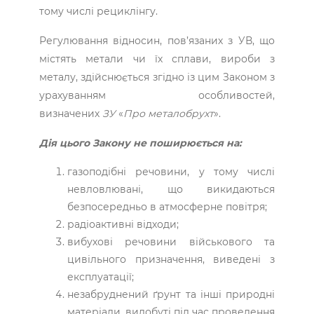
тому числі рециклінгу.
Регулювання відносин, пов’язаних з УВ, що
містять метали чи їх сплави, вироби з
металу, здійснюється згідно із цим Законом з
урахуванням особливостей,
визначених
ЗУ
«
Про металобрухт
».
Дія цього Закону не поширюється на:
газоподібні речовини, у тому числі
невловлювані, що викидаються
безпосередньо в атмосферне повітря;
радіоактивні відходи;
вибухові речовини військового та
цивільного призначення, виведені з
експлуатації;
незабруднений ґрунт та інші природні
матеріали, видобуті під час проведення