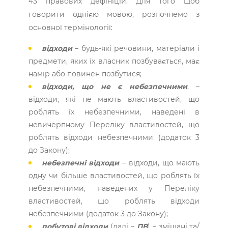
43 правових дефініцій. Для того щоб
говорити однією мовою, розпочнемо з
основної термінології:
відходи
– будь-які речовини, матеріали і
предмети, яких їх власник позбувається, має
намір або повинен позбутися;
відходи, що не є небезпечними
, –
відходи, які не мають властивостей, що
роблять їх небезпечними, наведені в
невичерпному Переліку властивостей, що
роблять відходи небезпечними (додаток 3
до Закону);
небезпечні відходи
– відходи, що мають
одну чи більше властивостей, що роблять їх
небезпечними, наведених у Переліку
властивостей, що роблять відходи
небезпечними (додаток 3 до Закону);
побутові відходи
(далі –
ПВ
) – змішані та/