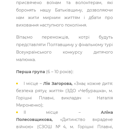
присвячено воїнам та волонтерам, які
боронять нашу Батьківщину, дозволяючи
нам жити мирним життям і дбати про
виховання наступного покоління.
Вітаємо переможців, котрі будуть
представляти Полтавщину у фінальному турі
Всеукраїнського конкурсу дитячого
малюнка.
Перша група
(6 – 10 років):
І місце –
Лія Загорова,
«Знає кожне дитя:
безпека рятує життя» (ЗДО «Чебурашка», м.
Горішні Плавні, викладач – Наталія
Мироненко);
ІІ місце –
Аліна
Полесовщикова,
«Дитинство вкрадене
війною» (СЗОШ №4, м. Горішні Плавні,