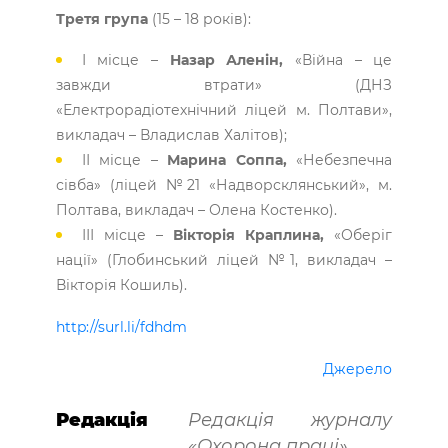
Третя група
(15 – 18 років):
І місце –
Назар Аленін,
«Війна – це
завжди втрати» (ДНЗ
«Електрорадіотехнічний ліцей м. Полтави»,
викладач – Владислав Халітов);
ІІ місце –
Марина Соппа,
«Небезпечна
сівба» (ліцей №21 «Надворсклянський», м.
Полтава, викладач – Олена Костенко).
ІІІ місце –
Вікторія Краплина,
«Оберіг
нації» (Глобинський ліцей №1, викладач –
Вікторія Кошиль).
http://surl.li/fdhdm
Джерело
Редакція
Редакція журналу
«Охорона праці»