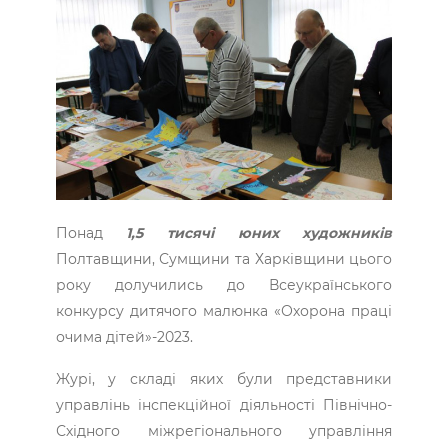
Понад
1,5 тисячі юних художників
Полтавщини, Сумщини та Харківщини цього
року долучились до Всеукраїнського
конкурсу дитячого малюнка «Охорона праці
очима дітей»-2023.
Журі, у складі яких були представники
управлінь інспекційної діяльності Північно-
Східного міжрегіонального управління