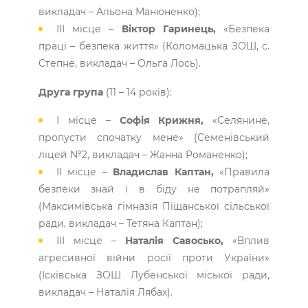
викладач – Альона Манюненко);
ІІІ місце –
Віктор Гаринець,
«Безпека
праці – безпека життя» (Коломацька ЗОШ, с.
Степне, викладач – Ольга Лось).
Друга група
(11 – 14 років):
І місце –
Софія Крижня,
«Селянине,
пропусти спочатку мене» (Семенівський
ліцей №2, викладач – Жанна Романенко);
ІІ місце –
Владислав Каптан,
«Правила
безпеки знай і в біду не потрапляй»
(Максимівська гімназія Піщанської сільської
ради, викладач – Тетяна Каптан);
ІІІ місце –
Наталія Савосько,
«Вплив
агресивної війни росії проти України»
(Ісківська ЗОШ Лубенської міської ради,
викладач – Наталія Лябах).