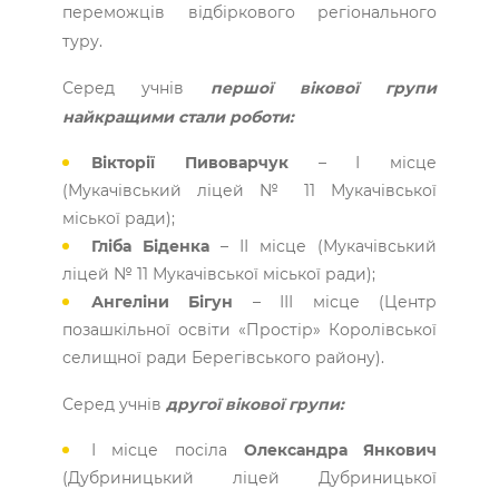
переможців відбіркового регіонального
туру.
Серед учнів
першої вікової групи
найкращими стали роботи:
Вікторії Пивоварчук
– І місце
(Мукачівський ліцей № 11 Мукачівської
міської ради);
Гліба Біденка
– ІІ місце (Мукачівський
ліцей № 11 Мукачівської міської ради);
Ангеліни Бігун
– ІІІ місце (Центр
позашкільної освіти «Простір» Королівської
селищної ради Берегівського району).
Серед учнів
другої вікової групи:
І місце посіла
Олександра Янкович
(Дубриницький ліцей Дубриницької