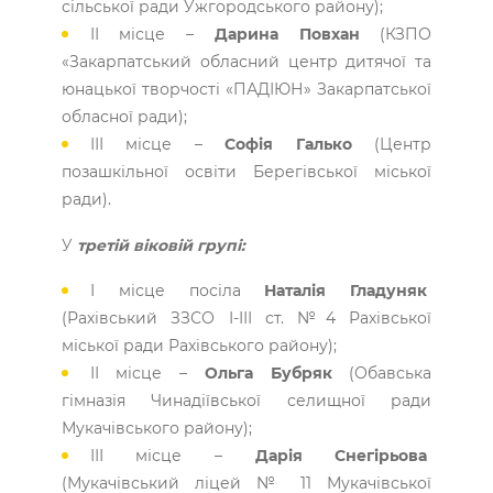
сільської ради Ужгородського району);
ІІ місце –
Дарина Повхан
(КЗПО
«Закарпатський обласний центр дитячої та
юнацької творчості «ПАДІЮН» Закарпатської
обласної ради);
ІІІ місце –
Софія Галько
(Центр
позашкільної освіти Берегівської міської
ради).
У
третій віковій групі:
І місце посіла
Наталія Гладуняк
(Рахівський ЗЗСО І-ІІІ ст. №4 Рахівської
міської ради Рахівського району);
ІІ місце –
Ольга Бубряк
(Обавська
гімназія Чинадіївської селищної ради
Мукачівського району);
ІІІ місце –
Дарія Снегірьова
(Мукачівський ліцей № 11 Мукачівської