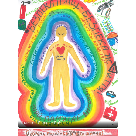
ІІ місце – Біденко Гліб