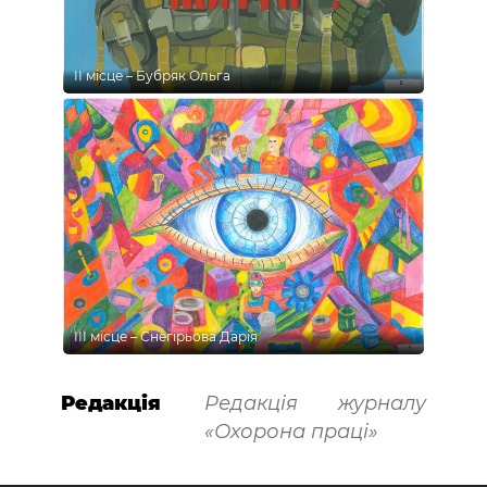
ІІ місце – Бубряк Ольга
ІІІ місце – Снегірьова Дарія
Редакція
Редакція журналу
«Охорона праці»