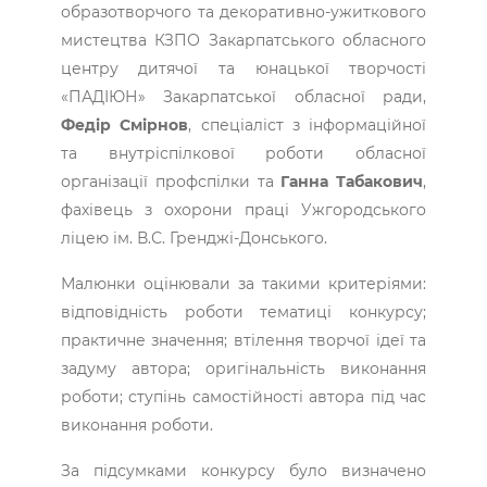
образотворчого та декоративно-ужиткового
мистецтва КЗПО Закарпатського обласного
центру дитячої та юнацької творчості
«ПАДІЮН» Закарпатської обласної ради,
Федір Смірнов
, спеціаліст з інформаційної
та внутріспілкової роботи обласної
організації профспілки та
Ганна Табакович
,
фахівець з охорони праці Ужгородського
ліцею ім. В.С. Гренджі-Донського.
Малюнки оцінювали за такими критеріями:
відповідність роботи тематиці конкурсу;
практичне значення; втілення творчої ідеї та
задуму автора; оригінальність виконання
роботи; ступінь самостійності автора під час
виконання роботи.
За підсумками конкурсу було визначено