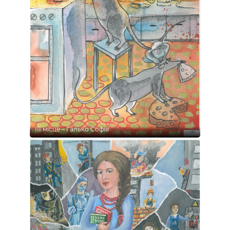
ІІІ місце – Галько Софія