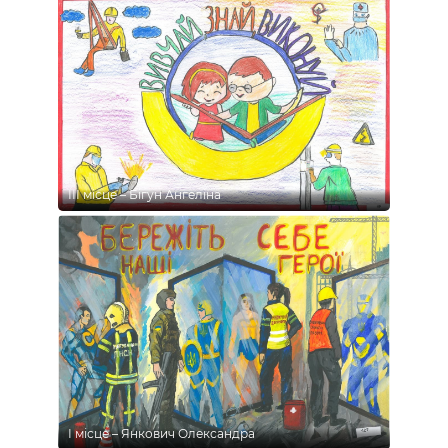
ІІІ місце – Бігун Ангеліна
І місце – Янкович Олександра