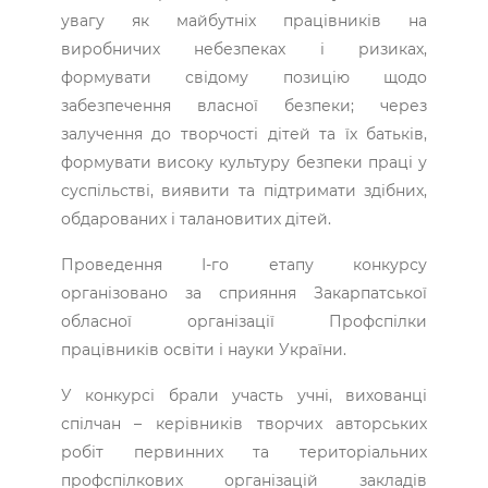
увагу як майбутніх працівників на
виробничих небезпеках і ризиках,
формувати свідому позицію щодо
забезпечення власної безпеки; через
залучення до творчості дітей та їх батьків,
формувати високу культуру безпеки праці у
суспільстві, виявити та підтримати здібних,
обдарованих і талановитих дітей.
Проведення І-го етапу конкурсу
організовано за сприяння Закарпатської
обласної організації Профспілки
працівників освіти і науки України.
У конкурсі брали участь учні, вихованці
спілчан – керівників творчих авторських
робіт первинних та територіальних
профспілкових організацій закладів