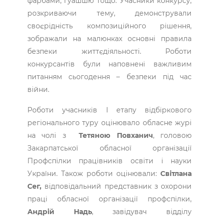
фарбами, гуашшю тощо. Учасники конкурсу,
розкриваючи тему, демонстрували
своєрідність композиційного рішення,
зображали на малюнках основні правила
безпеки життєдіяльності. Роботи
конкурсантів були наповнені важливим
питанням сьогодення – безпеки під час
війни.
Роботи учасників І етапу відбіркового
регіонального туру оцінювало обласне журі
на чолі з
Тетяною Повханич
, головою
Закарпатської обласної організації
Профспілки працівників освіти і науки
України. Також роботи оцінювали:
Світлана
Сег,
відповідальний представник з охорони
праці обласної організації профспілки,
Андрій Надь
, завідувач відділу