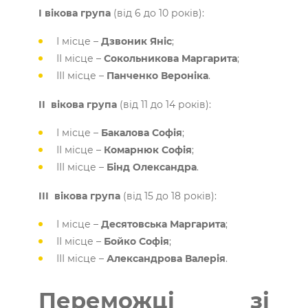
І вікова група
(від 6 до 10 років):
І місце –
Дзвоник Яніс
;
ІІ місце –
Сокольникова Маргарита
;
ІІІ місце –
Панченко Вероніка
.
ІІ вікова група
(від 11 до 14 років):
І місце –
Бакалова Софія
;
ІІ місце –
Комарнюк Софія
;
ІІІ місце –
Бінд Олександра
.
ІІІ вікова група
(від 15 до 18 років):
І місце –
Десятовська Маргарита
;
ІІ місце –
Бойко Софія
;
ІІІ місце –
Александрова Валерія
.
Переможці зі