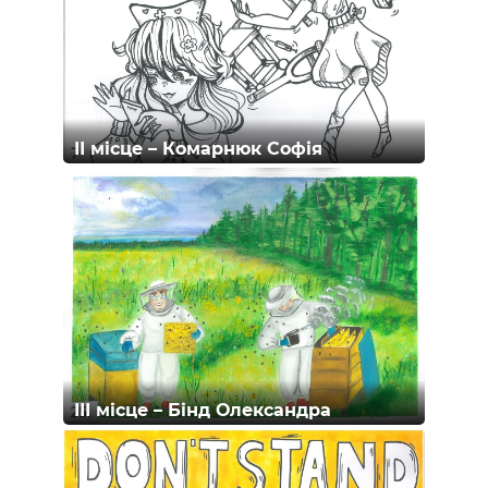
ІІ місце – Комарнюк Софія
ІІІ місце – Бінд Олександра