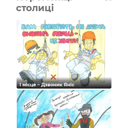
столиці
І місце – Дзвоник Яніс