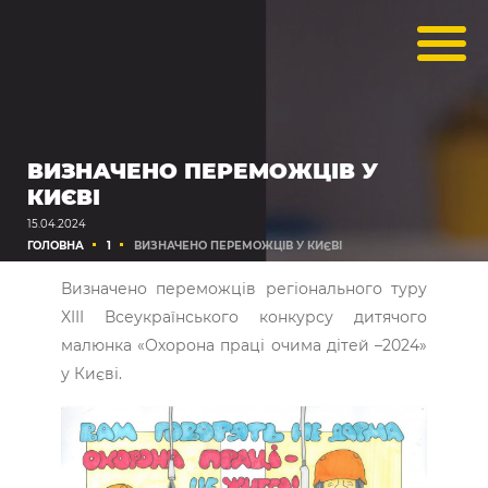
ВИЗНАЧЕНО ПЕРЕМОЖЦІВ У
КИЄВІ
15.04.2024
ГОЛОВНА
1
ВИЗНАЧЕНО ПЕРЕМОЖЦІВ У КИЄВІ
Визначено переможців регіонального туру
XIII Всеукраїнського конкурсу дитячого
малюнка «Охорона праці очима дітей –2024»
у Києві.