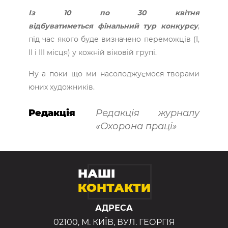
Із 10 по 30 квітня
відбуватиметься фінальний тур конкурсу
,
під час якого буде визначено переможців (I,
II і III місця) у кожній віковій групі.
Ну а поки що ми насолоджуємося творами
юних художників.
Редакція
Редакція журналу
«Охорона праці»
НАШІ
КОНТАКТИ
АДРЕСА
02100, М. КИЇВ, ВУЛ. ГЕОРГІЯ