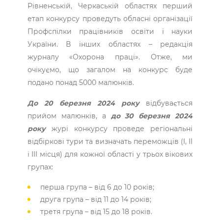
Рівненській, Черкаській областях перший
етап конкурсу проведуть обласні організації
Профспілки працівників освіти і науки
України. В інших областях – редакція
журналу «Охорона праці». Отже, ми
очікуємо, що загалом на конкурс буде
подано понад 5000 малюнків.
До 20 березня 2024 року
відбувається
прийом малюнків, а
до 30 березня 2024
року
журі конкурсу проведе регіональні
відбіркові тури та визначать переможців (I, II
і III місця) для кожної області у трьох вікових
групах:
перша група – від 6 до 10 років;
друга група – від 11 до 14 років;
третя група – від 15 до 18 років.