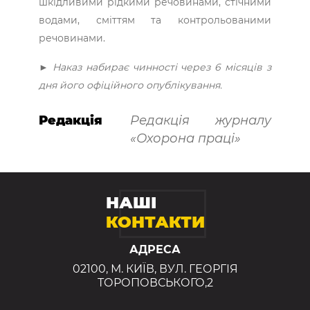
шкідливими рідкими речовинами, стічними
водами, сміттям та контрольованими
речовинами.
► Наказ набирає чинності через 6 місяців з
дня його офіційного опублікування.
Редакція
Редакція журналу
«Охорона праці»
НАШІ
КОНТАКТИ
АДРЕСА
02100, М. КИЇВ, ВУЛ. ГЕОРГІЯ
ТОРОПОВСЬКОГО,2