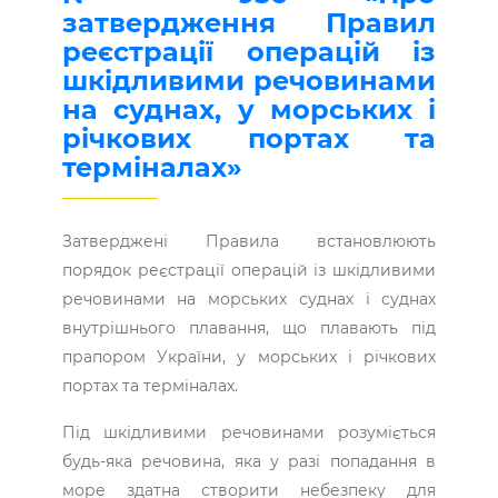
затвердження Правил
реєстрації операцій із
шкідливими речовинами
на суднах, у морських і
річкових портах та
терміналах»
Затверджені Правила встановлюють
порядок реєстрації операцій із шкідливими
речовинами на морських суднах і суднах
внутрішнього плавання, що плавають під
прапором України, у морських і річкових
портах та терміналах.
Під шкідливими речовинами розуміється
будь-яка речовина, яка у разі попадання в
море здатна створити небезпеку для