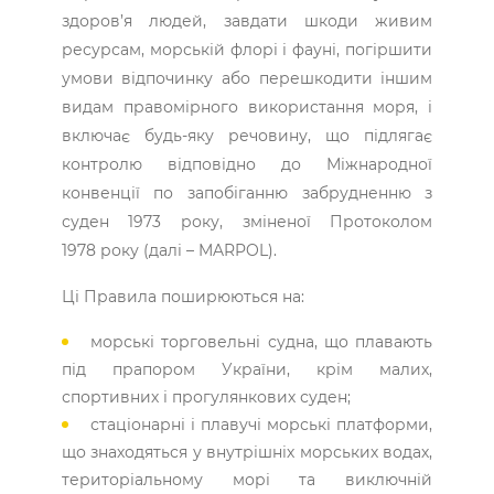
здоров’я людей, завдати шкоди живим
ресурсам, морській флорі і фауні, погіршити
умови відпочинку або перешкодити іншим
видам правомірного використання моря, і
включає будь-яку речовину, що підлягає
контролю відповідно до Міжнародної
конвенції по запобіганню забрудненню з
суден 1973 року, зміненої Протоколом
1978 року (далі – MARPOL).
Ці Правила поширюються на:
морські торговельні судна, що плавають
під прапором України, крім малих,
спортивних і прогулянкових суден;
стаціонарні і плавучі морські платформи,
що знаходяться у внутрішніх морських водах,
територіальному морі та виключній