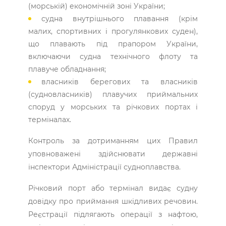
(морській) економічній зоні України;
судна внутрішнього плавання (крім
малих, спортивних і прогулянкових суден),
що плавають під прапором України,
включаючи судна технічного флоту та
плавуче обладнання;
власників берегових та власників
(судновласників) плавучих приймальних
споруд у морських та річкових портах і
терміналах.
Контроль за дотриманням цих Правил
уповноважені здійснювати державні
інспектори Адміністрації судноплавства.
Річковий порт або термінал видає судну
довідку про приймання шкідливих речовин.
Реєстрації підлягають операції з нафтою,