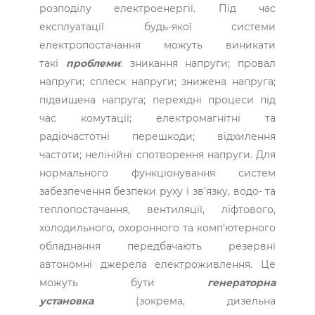
розподілу електроенергії. Під час
експлуатації будь-якої системи
електропостачання можуть виникати
такі
проблеми
: зникання напруги; провал
напруги; сплеск напруги; знижена напруга;
підвищена напруга; перехідні процеси під
час комутації; електромагнітні та
радіочастотні перешкоди; відхилення
частоти; нелінійні спотворення напруги. Для
нормального функціонування систем
забезпечення безпеки руху і зв’язку, водо- та
теплопостачання, вентиляції, ліфтового,
холодильного, охоронного та комп’ютерного
обладнання передбачають резервні
автономні джерела електроживлення. Це
можуть бути
генераторна
установка
(зокрема, дизельна