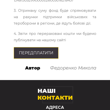
UA813052990000026005016218431
3. Отриману суму фонд буде спрямовувати
на рахунки підтримки військових та
тероборони в регіони, де йдуть бойові дії.
4. Звіти про перераховані кошти ми будемо
публікувати на нашому сайті
ПЕРЕДПЛАТИТИ
Автор
Федоренко Микола
НАШІ
КОНТАКТИ
АДРЕСА