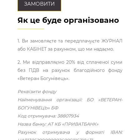
ЗАМОВИТИ
Як це буде організовано
1. Ви замовляєте та передплачуєте ЖУРНАЛ
або КАБІНЕТ за рахунком, що ми надаємо.
2. Ми відправляємо 20% від сплаченої суми
без ПДВ на рахунок благодійного фонду
«Ветеран Богунівець».
Реквізити фонду
Найменування організації: БО «ВЕТЕРАН-
БОГУНІВЕЦЬ» БФ
Код отримувача: 38807934
Назва банку: АТ КБ «ПРИВАТБАНК»
Рахунок отримувача у форматі IBAN: