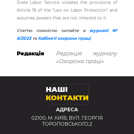
State Labor Service violates the provisions of
Article 18 of the "Law on Labor Protection" and
assumes powers that are not inherent to it.
Статтю повністю читайте в
журналі №
6/2023
та
Кабінеті охорони праці
Редакція
Редакція журналу
«Охорона праці»
НАШІ
КОНТАКТИ
АДРЕСА
02100, М. КИЇВ, ВУЛ. ГЕОРГІЯ
ТОРОПОВСЬКОГО,2