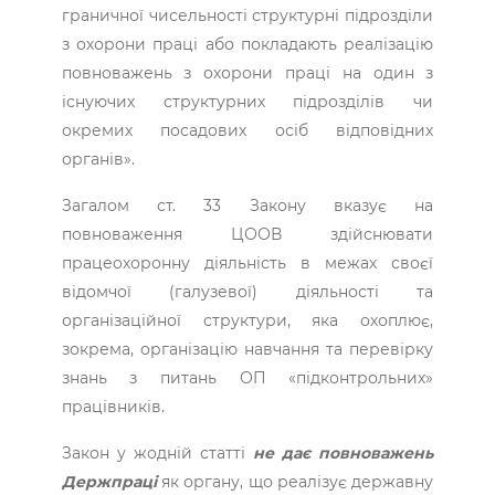
граничної чисельності структурні підрозділи
з охорони праці або покладають реалізацію
повноважень з охорони праці на один з
існуючих структурних підрозділів чи
окремих посадових осіб відповідних
органів».
Загалом ст. 33 Закону вказує на
повноваження ЦООВ здійснювати
працеохоронну діяльність в межах своєї
відомчої (галузевої) діяльності та
організаційної структури, яка охоплює,
зокрема, організацію навчання та перевірку
знань з питань ОП «підконтрольних»
працівників.
Закон у жодній статті
не дає повноважень
Держпраці
як органу, що реалізує державну