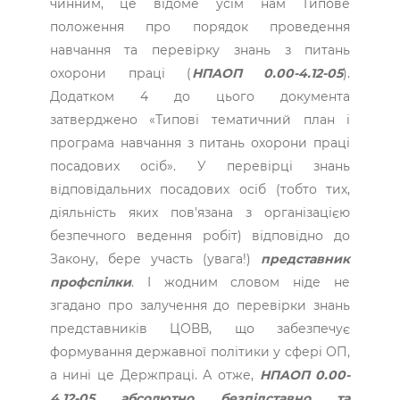
чинним, це відоме усім нам Типове
положення про порядок проведення
навчання та перевірку знань з питань
охорони праці (
НПАОП 0.00-4.12-05
).
Додатком 4 до цього документа
затверджено «Типові тематичний план і
програма навчання з питань охорони праці
посадових осіб». У перевірці знань
відповідальних посадових осіб (тобто тих,
діяльність яких пов'язана з організацією
безпечного ведення робіт) відповідно до
Закону, бере участь (увага!)
представник
профспілки
. І жодним словом ніде не
згадано про залучення до перевірки знань
представників ЦОВВ, що забезпечує
формування державної політики у сфері ОП,
а нині це Держпраці. А отже,
НПАОП 0.00-
4.12-05 абсолютно безпідставно та