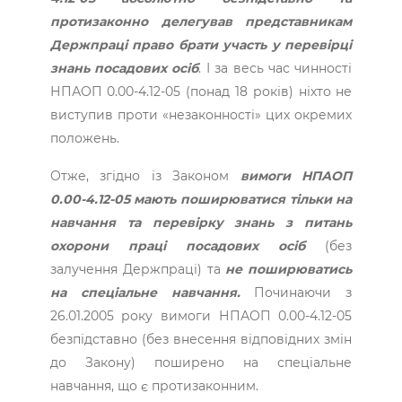
протизаконно делегував представникам
Держпраці право брати участь у перевірці
знань посадових осіб
. І за весь час чинності
НПАОП 0.00-4.12-05 (понад 18 років) ніхто не
виступив проти «незаконності» цих окремих
положень.
Отже, згідно із Законом
вимоги НПАОП
0.00-4.12-05 мають поширюватися тільки на
навчання та перевірку знань з питань
охорони праці посадових осіб
(без
залучення Держпраці) та
не поширюватись
на спеціальне навчання.
Починаючи з
26.01.2005 року вимоги НПАОП 0.00-4.12-05
безпідставно (без внесення відповідних змін
до Закону) поширено на спеціальне
навчання, що є протизаконним.