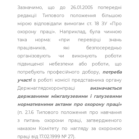
Зазначимо, що до 26.01.2005 попередні
редакції Типового положення більшою
мірою відповідали вимогам ст. 18 ЗУ «Про
охорону праці». Наприклад, була чинною
така норма: «при перевірці знань
працівників, які безпосередньо
організовують чи виконують роботи
підвищеної небезпеки або роботи, що
потребують професійного добору,
потреба
участі
в роботі комісії пред­ставника органу
Держнагляд­охоронпраці
визначається
державними міжгалузевими і галузевими
нормативними актами про охорону праці»
(п. 2.1.6 Типового положення про навчання
з питань охорони праці, затвердженого
наказом Комітету по нагляду за охороною
праці від 17.02.1999 № 27).