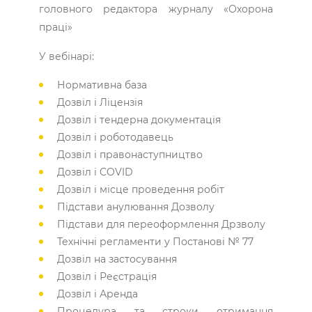
головного редактора журналу «Охорона
праці»
У вебінарі:
Нормативна база
Дозвіл і Ліцензія
Дозвіл і тендерна документація
Дозвіл і роботодавець
Дозвіл і правонаступництво
Дозвіл і COVID
Дозвіл і місце проведення робіт
Підстави анулювання Дозволу
Підстави для переоформлення Дрзволу
Технічні регламенти у Постанові № 77
Дозвіл на застосування
Дозвіл і Реєстрація
Дозвіл і Аренда
Процедура та строки отримання