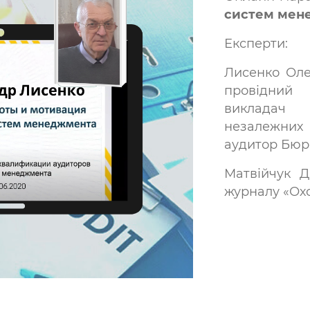
систем мен
Експерти:
Лисенко Оле
провідний 
викладач 
незалежних 
аудитор Бюр
Матвійчук Д
журналу «Ох