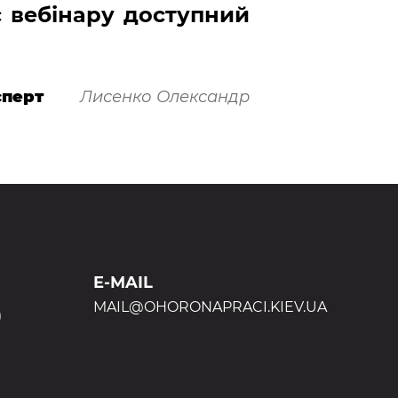
 вебінару доступний
сперт
Лисенко Олександр
E-MAIL
MAIL@OHORONAPRACI.KIEV.UA
)