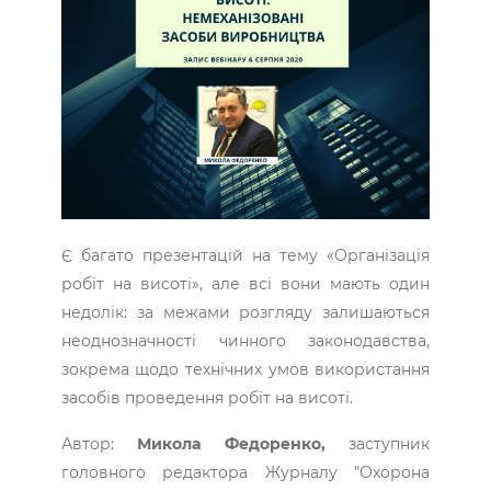
Є багато презентацій на тему «Організація
робіт на висоті», але всі вони мають один
недолік: за межами розгляду залишаються
неоднозначності чинного законодавства,
зокрема щодо технічних умов використання
засобів проведення робіт на висоті.
Автор:
Микола Федоренко,
заступник
головного редактора Журналу "Охорона