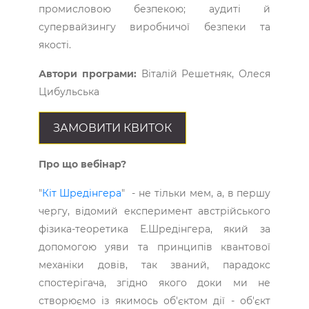
промисловою безпекою; аудиті й
супервайзингу виробничої безпеки та
якості.
Автори програми:
Віталій Решетняк, Олеся
Цибульська
ЗАМОВИТИ КВИТОК
Про що вебінар?
"
Кіт Шредінгера
" - не тільки мем, а, в першу
чергу, відомий експеримент австрійського
фізика-теоретика Е.Шредінгера, який за
допомогою уяви та принципів квантової
механіки довів, так званий, парадокс
спостерігача, згідно якого доки ми не
створюємо із якимось об'єктом дії - об'єкт