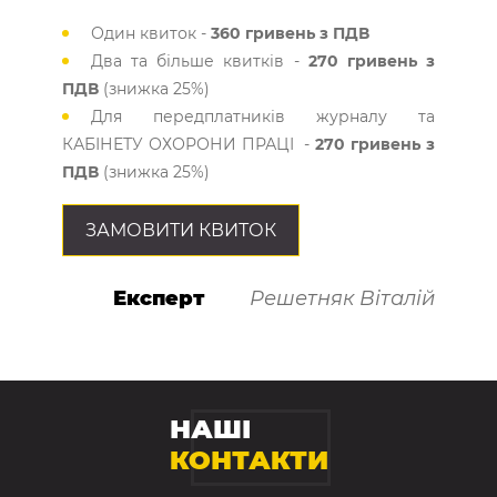
Один квиток -
360 гривень з ПДВ
Два та більше квитків -
270 гривень з
ПДВ
(знижка 25%)
Для передплатників журналу та
КАБІНЕТУ ОХОРОНИ ПРАЦІ -
270 гривень з
ПДВ
(знижка 25%)
ЗАМОВИТИ КВИТОК
Експерт
Решетняк Віталій
НАШІ
КОНТАКТИ