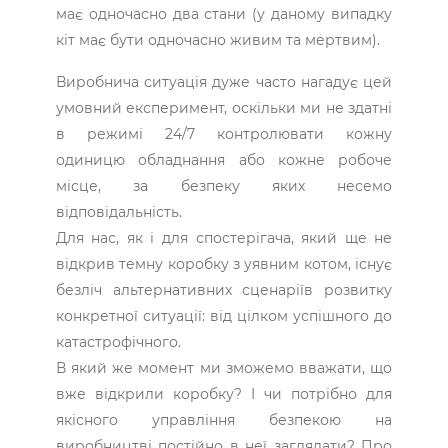
має одночасно два стани (у даному випадку
кіт має бути одночасно живим та мертвим).
Виробнича ситуація дуже часто нагадує цей
умовний експеримент, оскільки ми не здатні
в режимі 24/7 контролювати кожну
одиницю обладнання або кожне робоче
місце, за безпеку яких несемо
відповідальність.
Для нас, як і для спостерігача, який ще не
відкрив темну коробку з уявним котом, існує
безліч альтернативних сценаріїв розвитку
конкретної ситуації: від цілком успішного до
катастрофічного.
В який же момент ми зможемо вважати, що
вже відкрили коробку? І чи потрібно для
якісного управління безпекою на
виробництві постійно в неї заглядати? Про