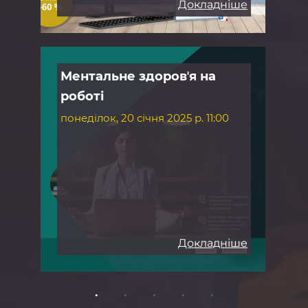
іше
Докладніше
Ментальне здоровʼя на
Бе
роботі
зе
понеділок, 20 січня 2025 р. 11:00
неді
Докладніше