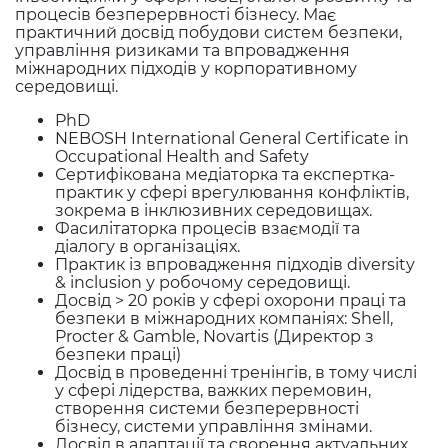
ризиками небезпек у системах управління
Zero.
процесів безперервності бізнесу. Має
охороною здоров’я та безпекою праці
практичний досвід побудови систем безпеки,
Кандидат технічних наук за спеціальністю
управління ризиками та впровадження
Знання, досвід, компетенції:
«Охорона праці».
міжнародних підходів у корпоративному
Понад 10 років практики на керівних
середовищі.
CE ESOSH, NEBOSH IGC, OHS Diploma
посадах з виробничої безпеки у компаніях
(Poland)
зі 100% іноземними інвестиціями,
PhD
Початок трудової діяльності в охороні
проведення тренінгів, міжнародних
NEBOSH International General Certificate in
праці – з 2007 року на ПАТ
аудитів, оцінки ризиків, виступів на
Occupational Health and Safety
«Електрометалургійний завод
конференціях, упровадження стандартів
Сертифікована медіаторка та експертка-
«Дніпроспецсталь»: від інженера з охорони
ISO та Lean практик на виробництві.
практик у сфері врегулювання конфліктів,
праці до керівника бюро граничного
зокрема в інклюзивних середовищах.
виробництва.
Фасилітаторка процесів взаємодії та
Із 2014 року працює в компанії «Кернел»,
діалогу в організаціях.
яка є лідером агропромислового
Практик із впровадження підходів diversity
комплексу. Керівник відділу охорони праці
& inclusion у робочому середовищі.
в Дивізіоні виробничих активів –
Досвід > 20 років у сфері охорони праці та
олійноекстракційні заводи, елеватори,
безпеки в міжнародних компаніях: Shell,
портові термінали.
Procter & Gamble, Novartis (Директор з
Розслідування нещасних випадків та
безпеки праці)
інцидентів.
Досвід в проведенні тренінгів, в тому числі
Робота з підрядними організаціями на
у сфері лідерства, важких перемовин,
інвестпроєктах з будівництва
створення системи безперервності
промислових потужностей.
бізнесу, системи управління змінами.
Упровадження стандарту ISO 45001,
Досвід в адаптації та сворення актуальних