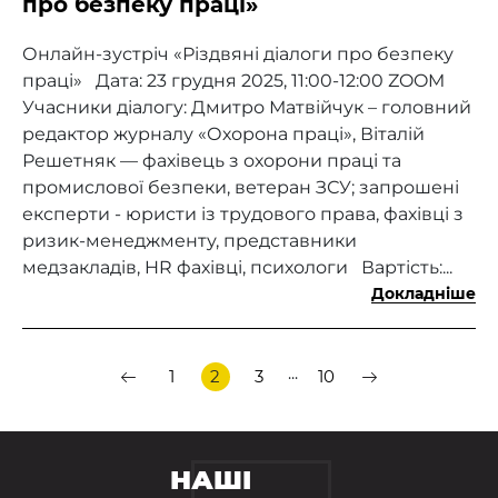
про безпеку праці»
Онлайн-зустріч «Різдвяні діалоги про безпеку
праці» Дата: 23 грудня 2025, 11:00-12:00 ZOOM
Учасники діалогу: Дмитро Матвійчук – головний
редактор журналу «Охорона праці», Віталій
Решетняк — фахівець з охорони праці та
промислової безпеки, ветеран ЗСУ; запрошені
експерти - юристи із трудового права, фахівці з
ризик-менеджменту, представники
медзакладів, HR фахівці, психологи Вартість:...
Докладніше
...
1
2
3
10
НАШІ