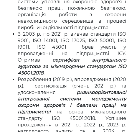
системи управління охороною здоров’я і
безпекою праці, пожежною безпекою,
організація роботи з охорони
навколишнього середовища в процесі
виробничої діяльності підприємства.
З 2003 р. по 2021 р. вивчав стандарти ISO
9001, ISO 14001, ISO 17025, ISO 50001, ISO
19011, ISO 45001 і брав участь у
впровадженні на підприємстві ІСУ.
Отримав
сертифікат внутрішнього
аудитора за міжнародним стандартом ISO
45001:2018.
Розроблення (2019 р.), впровадження (2020
р.), сертифікація (січень 2021 р.) та
удосконалення
ризикоорієнтованої
інтегрованої системи менеджменту
охорони здоров’я і безпеки праці на
підприємстві
на основі міжнародного
стандарту ISO 45001:2018. Успішне
проходження в 2021 р., 2022 р., 2023 р.
наглядового аудиту та в 2024 р.