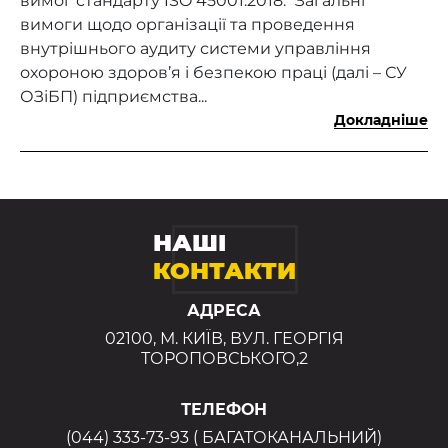
вимог стандарту ISO 45001:2018.* Загальні
вимоги щодо організації та проведення
внутрішнього аудиту системи управління
охороною здоров’я і безпекою праці (далі – СУ
ОЗіБП) підприємства...
Докладніше
НАШІ
КОНТАКТИ
АДРЕСА
02100, М. КИЇВ, ВУЛ. ГЕОРГІЯ
ТОРОПОВСЬКОГО,2
ТЕЛЕФОН
(044) 333-73-93 ( БАГАТОКАНАЛЬНИЙ)